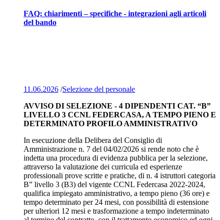
FAQ: chiarimenti – specifiche - integrazioni agli articoli
del bando
11.06.2026
/
Selezione del personale
AVVISO DI SELEZIONE - 4 DIPENDENTI CAT. “B”
LIVELLO 3 CCNL FEDERCASA, A TEMPO PIENO E
DETERMINATO PROFILO AMMINISTRATIVO
In esecuzione della Delibera del Consiglio di
Amministrazione n. 7 del 04/02/2026 si rende noto che è
indetta una procedura di evidenza pubblica per la selezione,
attraverso la valutazione dei curricula ed esperienze
professionali prove scritte e pratiche, di n. 4 istruttori categoria
B” livello 3 (B3) del vigente CCNL Federcasa 2022-2024,
qualifica impiegato amministrativo, a tempo pieno (36 ore) e
tempo determinato per 24 mesi, con possibilità di estensione
per ulteriori 12 mesi e trasformazione a tempo indeterminato
al termine del contratto, con il trattamento economico ed ogni