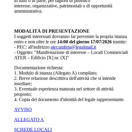
in tutto o in parte, per ragioni di pubblico
interesse, organizzative, patrimoniali o di opportunità
amministrativa.
MODALITÀ DI PRESENTAZIONE
I soggetti interessati dovranno far pervenire la propria istanza
entro e non oltre le ore
14:00 del giorno 17/07/2026
tramite:
- PEC: all'indirizzo
ater.umbria@legalmail.it
- Oggetto: "Manifestazione di interesse – Locali Commerciali
ATER – Edificio [X] nr. [X]”
Documentazione richiesta:
1. Modulo di istanza (Allegato A) compilato;
2. Breve relazione descrittiva dell'attività che si intende
insediare;
3. Eventuale esperienza maturata nel settore di attività
proposto;
4. Copia del documento d'identità del legale rappresentante.
AVVISO
ALLEGATO A
SCHEDE LOCALI