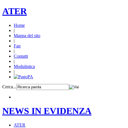
ATER
Home
|
Mappa del sito
|
Faq
|
Contatti
|
Modulistica
|
Cerca...
NEWS IN EVIDENZA
ATER