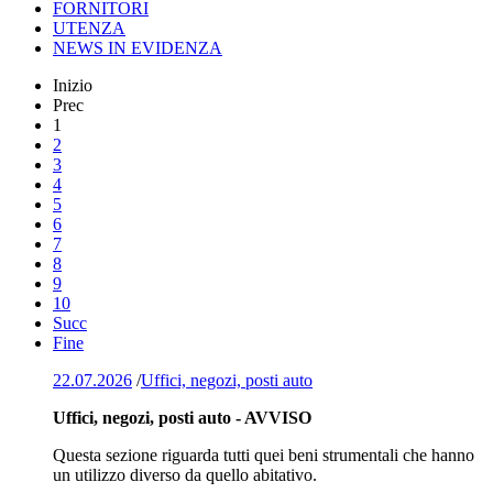
FORNITORI
UTENZA
NEWS IN EVIDENZA
Inizio
Prec
1
2
3
4
5
6
7
8
9
10
Succ
Fine
22.07.2026
/
Uffici, negozi, posti auto
Uffici, negozi, posti auto - AVVISO
Questa sezione riguarda tutti quei beni strumentali che hanno
un utilizzo diverso da quello abitativo.