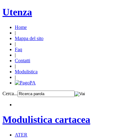
Utenza
Home
|
Mappa del sito
|
Faq
|
Contatti
|
Modulistica
|
Cerca...
Modulistica cartacea
ATER