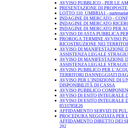
AVVISO PUBBLICO - PER LE A
PRESENTAZIONE DI PROPOSTE 
LOTTO 110_UMBRIA1 - partenariato pu
INDAGINE DI MERCATO - CONF
INDAGINE DI MERCATO RICERC
INDAGINE DI MERCATO PER 
AVVISO DI ASTA PUBBLICA PER
PROROGA TERMINE AVVISO PU
RICOSTRUZIONE NEI TERRITORI 
AVVISO DI MANIFESTAZIONE 
ASSISTENZA LEGALE STRAGIUD
AVVISO DI MANIFESTAZIONE 
ASSISTENZA LEGALE STRAGIU-
AVVISO PUBBLICO PER L’ACQ
TERRITORI DANNEGGIATI DAGLI 
AVVISO PER L’INDIZIONE DI 
DISPONIBILITÀ DI CASSA
AVVISO PUBBLICO COMPONENT
AVVISO DI ESITO INTEGRALE D
AVVISO DI ESITO INTEGRALE 
8533785E26
AFFIDAMENTO SERVIZI DI PUL
PROCEDURA NEGOZIATA PER L'
AFFIDAMENTO DIRETTO DEI SERV
202