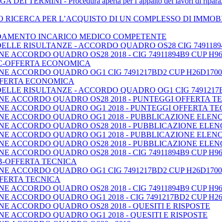
ERMINI - Procedura aperta per l’appalto dei lavori di riparazione
 RICERCA PER L’ACQUISTO DI UN COMPLESSO DI IMMOBI
IDAMENTO INCARICO MEDICO COMPETENTE
DELLE RISULTANZE - ACCORDO QUADRO OS28 CIG 74911894
E ACCORDO QUADRO OS28 2018 - CIG 74911894B9 CUP H9
 C-OFFERTA ECONOMICA
E ACCORDO QUADRO OG1 CIG 7491217BD2 CUP H26D17000
FFERTA ECONOMICA
DELLE RISULTANZE - ACCORDO QUADRO OG1 CIG 7491217B
NE ACCORDO QUADRO OS28 2018 - PUNTEGGI OFFERTA T
NE ACCORDO QUADRO OG1 2018 - PUNTEGGI OFFERTA TE
NE ACCORDO QUADRO OG1 2018 - PUBBLICAZIONE ELEN
NE ACCORDO QUADRO OS28 2018 - PUBBLICAZIONE ELE
NE ACCORDO QUADRO OG1 2018 - PUBBLICAZIONE ELENC
NE ACCORDO QUADRO OS28 2018 - PUBBLICAZIONE ELEN
E ACCORDO QUADRO OS28 2018 - CIG 74911894B9 CUP H9
B-OFFERTA TECNICA
E ACCORDO QUADRO OG1 CIG 7491217BD2 CUP H26D17000
FERTA TECNICA
E ACCORDO QUADRO OS28 2018 - CIG 74911894B9 CUP H9
E ACCORDO QUADRO OG1 2018 - CIG 7491217BD2 CUP H26
E ACCORDO QUADRO OS28 2018 - QUESITI E RISPOSTE
E ACCORDO QUADRO OG1 2018 - QUESITI E RISPOSTE