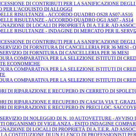
CESSIONE DI CONTRIBUTI PER LA SANIFICAZIONE DEGLI 
 PER L'ACQUISTO DI ALLOGGI
DELLE RISULTANZE - ACCORDO QUADRO OS28 AS07-AS16
DELLE RISULTANZE - ACCORDO QUADRO OG1 AS07 - AS14
NAZIONE DI LOCALI DI PROPRIETÀ DI A.T.E.R. AD ASSO
ELLE RISULTANZE - INDAGINE DI MERCATO PER IL SERVIZ
CESSIONE DI CONTRIBUTI PER LA SANIFICAZIONE DEGLI
SERVIZIO DI FORNITURA DI CANCELLERIA PER 36 MESI - Q
SERVIZIO DI FORNITURA DI CANCELLERIA PER 36 MESI
URA COMPARATIVA PER LA SELEZIONE ISTITUTI DI CRED
RTE ECONOMICHE
URA COMPARATIVA PER LA SELEZIONE ISTITUTI DI CRED
TE
URA COMPARATIVA PER LA SELEZIONE ISTITUTI DI CRED
I DI RIPARAZIONE E RECUPERO IN CERRETO DI SPOLETO
I DI RIPARAZIONE E RECUPERO IN CASCIA VIA T. GRAZI
I DI RIPARAZIONE E RECUPERO IN PRECI LOC. SACCOVES
 SERVIZIO DI NOLEGGIO DI N. 10 AUTOVETTURE - AVVISO
I ORGANISMO DI VIGILANZA - ESITO INDAGINE COMPAR
NAZIONE DI LOCALI DI PROPRIETÀ DI A.T.E.R. AD ASSOC
 LA COSTITUZIONE DI UN ELENCO DI PROFESSIONISTI P