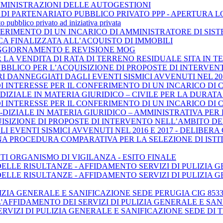
MMINISTRAZIONI DELLE AUTOGESTIONI
DI PARTENARIATO PUBBLICO PRIVATO PPP - APERTURA L
bblico privato ad iniziativa privata
ERIMENTO DI UN INCARICO DI AMMINISTRATORE DI SIS
A FINALIZZATA ALL’ACQUISTO DI IMMOBILI
AGGIORNAMENTO E REVISIONE MOG
 LA VENDITA DI RATA DI TERRENO RESIDUALE SITA IN TE
BBLICO PER L’ACQUISIZIONE DI PROPOSTE DI INTERVE
DANNEGGIATI DAGLI EVENTI SISMICI AVVENUTI NEL 2016 E 
DI INTERESSE PER IL CONFERIMENTO DI UN INCARICO D
IZIALE IN MATERIA GIURIDICO – CIVILE PER LA DURATA
DI INTERESSE PER IL CONFERIMENTO DI UN INCARICO D
DIZIALE IN MATERIA GIURIDICO – AMMINISTRATIVA PER
UISIZIONE DI PROPOSTE DI INTERVENTO NELL’AMBITO D
EVENTI SISMICI AVVENUTI NEL 2016 E 2017 - DELIBERA CIP
UNA PROCEDURA COMPARATIVA PER LA SELEZIONE DI ISTI
I ORGANISMO DI VIGILANZA - ESITO FINALE
ELLE RISULTANZE - AFFIDAMENTO SERVIZI DI PULIZIA G
DELLE RISULTANZE - AFFIDAMENTO SERVIZI DI PULIZIA 
IZIA GENERALE E SANIFICAZIONE SEDE PERUGIA CIG 8533
AFFIDAMENTO DEI SERVIZI DI PULIZIA GENERALE E SANIF
IZI DI PULIZIA GENERALE E SANIFICAZIONE SEDE DI TERNI