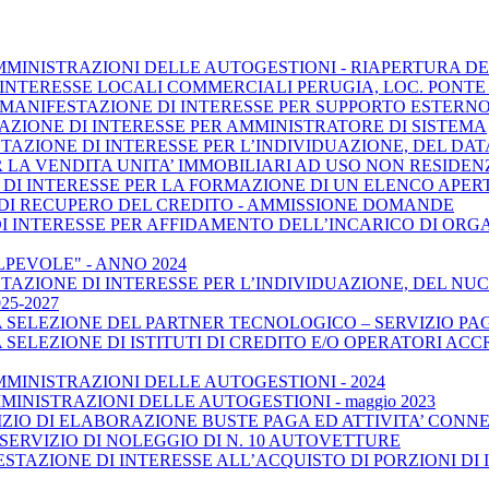
MMINISTRAZIONI DELLE AUTOGESTIONI - RIAPERTURA DEI 
 INTERESSE LOCALI COMMERCIALI PERUGIA, LOC. PONTE
 MANIFESTAZIONE DI INTERESSE PER SUPPORTO ESTERN
AZIONE DI INTERESSE PER AMMINISTRATORE DI SISTEMA
AZIONE DI INTERESSE PER L’INDIVIDUAZIONE, DEL DATA 
R LA VENDITA UNITA’ IMMOBILIARI AD USO NON RESIDEN
DI INTERESSE PER LA FORMAZIONE DI UN ELENCO APERT
I DI RECUPERO DEL CREDITO - AMMISSIONE DOMANDE
I INTERESSE PER AFFIDAMENTO DELL’INCARICO DI ORG
PEVOLE" - ANNO 2024
TAZIONE DI INTERESSE PER L’INDIVIDUAZIONE, DEL NUCL
25-2027
A SELEZIONE DEL PARTNER TECNOLOGICO – SERVIZIO PA
SELEZIONE DI ISTITUTI DI CREDITO E/O OPERATORI ACC
MMINISTRAZIONI DELLE AUTOGESTIONI - 2024
MINISTRAZIONI DELLE AUTOGESTIONI - maggio 2023
IZIO DI ELABORAZIONE BUSTE PAGA ED ATTIVITA’ CONN
 SERVIZIO DI NOLEGGIO DI N. 10 AUTOVETTURE
STAZIONE DI INTERESSE ALL’ACQUISTO DI PORZIONI DI 