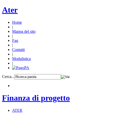
Ater
Home
|
Mappa del sito
|
Faq
|
Contatti
|
Modulistica
|
Cerca...
Finanza di progetto
ATER