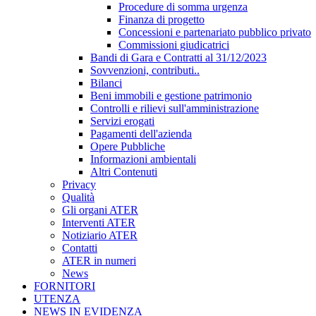
Procedure di somma urgenza
Finanza di progetto
Concessioni e partenariato pubblico privato
Commissioni giudicatrici
Bandi di Gara e Contratti al 31/12/2023
Sovvenzioni, contributi..
Bilanci
Beni immobili e gestione patrimonio
Controlli e rilievi sull'amministrazione
Servizi erogati
Pagamenti dell'azienda
Opere Pubbliche
Informazioni ambientali
Altri Contenuti
Privacy
Qualità
Gli organi ATER
Interventi ATER
Notiziario ATER
Contatti
ATER in numeri
News
FORNITORI
UTENZA
NEWS IN EVIDENZA