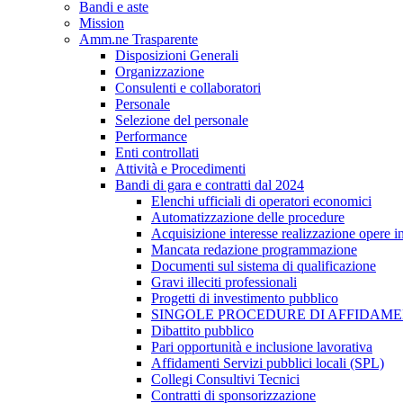
Bandi e aste
Mission
Amm.ne Trasparente
Disposizioni Generali
Organizzazione
Consulenti e collaboratori
Personale
Selezione del personale
Performance
Enti controllati
Attività e Procedimenti
Bandi di gara e contratti dal 2024
Elenchi ufficiali di operatori economici
Automatizzazione delle procedure
Acquisizione interesse realizzazione opere 
Mancata redazione programmazione
Documenti sul sistema di qualificazione
Gravi illeciti professionali
Progetti di investimento pubblico
SINGOLE PROCEDURE DI AFFIDAM
Dibattito pubblico
Pari opportunità e inclusione lavorativa
Affidamenti Servizi pubblici locali (SPL)
Collegi Consultivi Tecnici
Contratti di sponsorizzazione