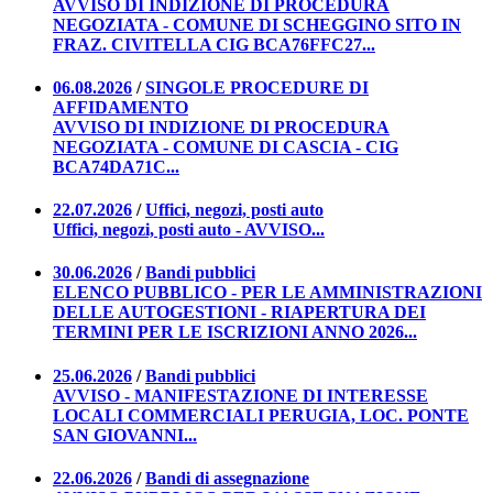
AVVISO DI INDIZIONE DI PROCEDURA
NEGOZIATA - COMUNE DI SCHEGGINO SITO IN
FRAZ. CIVITELLA CIG BCA76FFC27...
06.08.2026
/
SINGOLE PROCEDURE DI
AFFIDAMENTO
AVVISO DI INDIZIONE DI PROCEDURA
NEGOZIATA - COMUNE DI CASCIA - CIG
BCA74DA71C...
22.07.2026
/
Uffici, negozi, posti auto
Uffici, negozi, posti auto - AVVISO...
30.06.2026
/
Bandi pubblici
ELENCO PUBBLICO - PER LE AMMINISTRAZIONI
DELLE AUTOGESTIONI - RIAPERTURA DEI
TERMINI PER LE ISCRIZIONI ANNO 2026...
25.06.2026
/
Bandi pubblici
AVVISO - MANIFESTAZIONE DI INTERESSE
LOCALI COMMERCIALI PERUGIA, LOC. PONTE
SAN GIOVANNI...
22.06.2026
/
Bandi di assegnazione