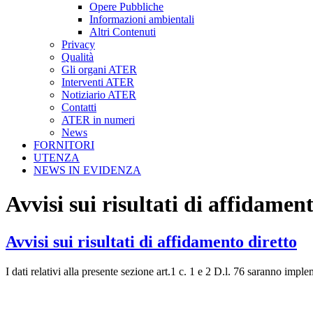
Opere Pubbliche
Informazioni ambientali
Altri Contenuti
Privacy
Qualità
Gli organi ATER
Interventi ATER
Notiziario ATER
Contatti
ATER in numeri
News
FORNITORI
UTENZA
NEWS IN EVIDENZA
Avvisi sui risultati di affidamen
Avvisi sui risultati di affidamento diretto
I dati relativi alla presente sezione art.1 c. 1 e 2 D.l. 76 saranno imp