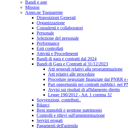
Bandi e aste
Mission
Amm.ne Trasparente
Disposizioni Generali
Organizzazione
Consulenti e collaboratori
Personale
Selezione del personale
Performance
Enti controllati
Attività e Procedimenti
Bandi di gara e contratti dal 2024
Bandi di Gara e Contratti al 31/12/2023
Atti generali relativi alla programmazione
Atti relativi alle procedure
Procedure negoziate finanziate dal PNRR e
Pari opportunità nei contratti pubblici, ne
Avvisi sui risultati di affidamento diretto
Legge 190/2012 - Art. 1 comma 32
Sovvenzioni, contributi..
Bilanci
Beni immobili e gestione patrimonio
Controlli e rilievi sull'amministrazione
Servizi erogati
Pagamenti dell'azienda