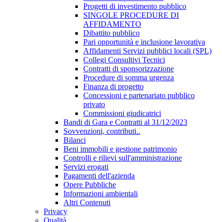
Progetti di investimento pubblico
SINGOLE PROCEDURE DI
AFFIDAMENTO
Dibattito pubblico
Pari opportunità e inclusione lavorativa
Affidamenti Servizi pubblici locali (SPL)
Collegi Consultivi Tecnici
Contratti di sponsorizzazione
Procedure di somma urgenza
Finanza di progetto
Concessioni e partenariato pubblico
privato
Commissioni giudicatrici
Bandi di Gara e Contratti al 31/12/2023
Sovvenzioni, contributi..
Bilanci
Beni immobili e gestione patrimonio
Controlli e rilievi sull'amministrazione
Servizi erogati
Pagamenti dell'azienda
Opere Pubbliche
Informazioni ambientali
Altri Contenuti
Privacy
Qualità