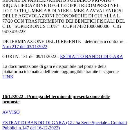
REGIME DI PARTERNARIATO PUBBLICO PRIVATO -
RIQUALIFICAZIONE DEGLI EDIFICI RICOMPRESI NEL
LOTTO 110_UMBRIA 8 DI ATER UMBRIA AVVALENDOSI
DELLE AGEVOLAZIONI ECONOMICHE DI CUI ALLA L
77/20 CON TRASFERIMENTO DEI BENEFICI FISCALI DEL
C.D. “SUPERBONUS 110%” - CUP H74F21000090006 - CIG
947347922F
DETERMINAZIONE DEL DIRIGENTE - determina a contrarre -
N.ro 217 del 03/11/2022
GURI N. 131 del 09/11/2022 -
ESTRATTO BANDO DI GARA
La documentazione di gara è disponibile nel portale della
piattaforma telematica dell’ente raggiungibile tramite il seguente
LINK
16/12/2022 - Proroga del termine di presentazione delle
proposte
AVVISO
ESTRATTO BANDO DI GARA (GU 5a Serie Speciale - Contratti
Pubblici n.147 del 16-12-2022)