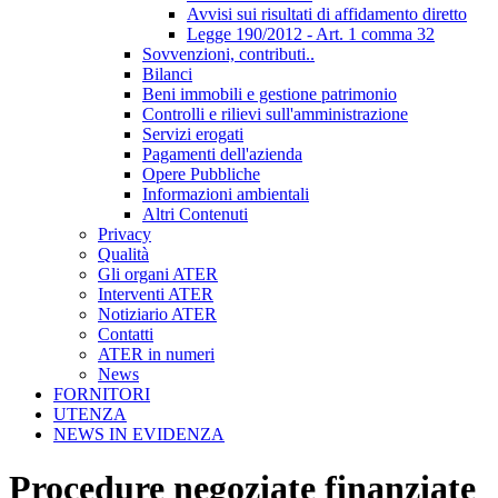
Avvisi sui risultati di affidamento diretto
Legge 190/2012 - Art. 1 comma 32
Sovvenzioni, contributi..
Bilanci
Beni immobili e gestione patrimonio
Controlli e rilievi sull'amministrazione
Servizi erogati
Pagamenti dell'azienda
Opere Pubbliche
Informazioni ambientali
Altri Contenuti
Privacy
Qualità
Gli organi ATER
Interventi ATER
Notiziario ATER
Contatti
ATER in numeri
News
FORNITORI
UTENZA
NEWS IN EVIDENZA
Procedure negoziate finanziate