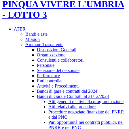
PINQUA VIVERE L'UMBRIA
- LOTTO 3
ATER
Bandi e aste
Mission
Amm.ne Trasparente
Disposizioni Generali
Organizzazione
Consulenti e collaboratori
Personale
Selezione del personale
Performance
Enti controllati
Attività e Procedimenti
Bandi di gara e contratti dal 2024
Bandi di Gara e Contratti al 31/12/2023
Atti generali relativi alla programmazione
Atti relativi alle procedure
Procedure negoziate finanziate dal PNRR
e dal PNC
Pari opportunità nei contratti pubblici, nel
PNRR e nel PNC