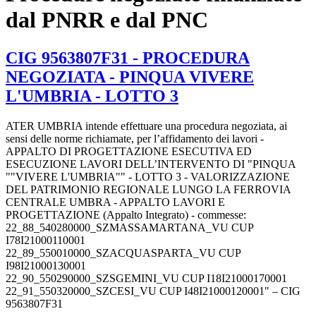
dal PNRR e dal PNC
CIG 9563807F31 - PROCEDURA
NEGOZIATA - PINQUA VIVERE
L'UMBRIA - LOTTO 3
ATER UMBRIA intende effettuare una procedura negoziata, ai
sensi delle norme richiamate, per l’affidamento dei lavori -
APPALTO DI PROGETTAZIONE ESECUTIVA ED
ESECUZIONE LAVORI DELL’INTERVENTO DI "PINQUA
""VIVERE L'UMBRIA"" - LOTTO 3 - VALORIZZAZIONE
DEL PATRIMONIO REGIONALE LUNGO LA FERROVIA
CENTRALE UMBRA - APPALTO LAVORI E
PROGETTAZIONE (Appalto Integrato) - commesse:
22_88_540280000_SZMASSAMARTANA_VU CUP
I78I21000110001
22_89_550010000_SZACQUASPARTA_VU CUP
I98I21000130001
22_90_550290000_SZSGEMINI_VU CUP I18I21000170001
22_91_550320000_SZCESI_VU CUP I48I21000120001" – CIG
9563807F31