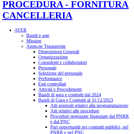
PROCEDURA - FORNITURA
CANCELLERIA
ATER
Bandi e aste
Mission
Amm.ne Trasparente
Disposizioni Generali
Organizzazione
Consulenti e collaboratori
Personale
Selezione del personale
Performance
Enti controllati
Attività e Procedimenti
Bandi di gara e contratti dal 2024
Bandi di Gara e Contratti al 31/12/2023
Atti generali relativi alla programmazione
Atti relativi alle procedure
Procedure negoziate finanziate dal PNRR
e dal PNC
Pari opportunità nei contratti pubblici, nel
PNRR e nel PNC