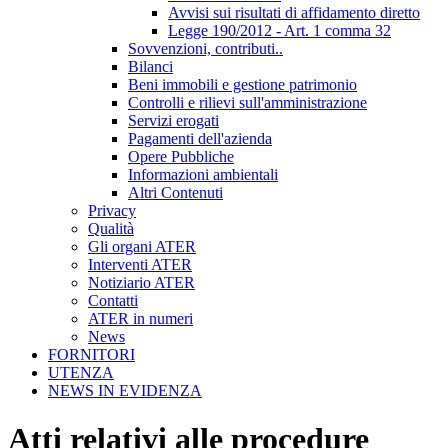
Avvisi sui risultati di affidamento diretto
Legge 190/2012 - Art. 1 comma 32
Sovvenzioni, contributi..
Bilanci
Beni immobili e gestione patrimonio
Controlli e rilievi sull'amministrazione
Servizi erogati
Pagamenti dell'azienda
Opere Pubbliche
Informazioni ambientali
Altri Contenuti
Privacy
Qualità
Gli organi ATER
Interventi ATER
Notiziario ATER
Contatti
ATER in numeri
News
FORNITORI
UTENZA
NEWS IN EVIDENZA
Atti relativi alle procedure