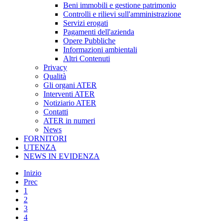
Beni immobili e gestione patrimonio
Controlli e rilievi sull'amministrazione
Servizi erogati
Pagamenti dell'azienda
Opere Pubbliche
Informazioni ambientali
Altri Contenuti
Privacy
Qualità
Gli organi ATER
Interventi ATER
Notiziario ATER
Contatti
ATER in numeri
News
FORNITORI
UTENZA
NEWS IN EVIDENZA
Inizio
Prec
1
2
3
4