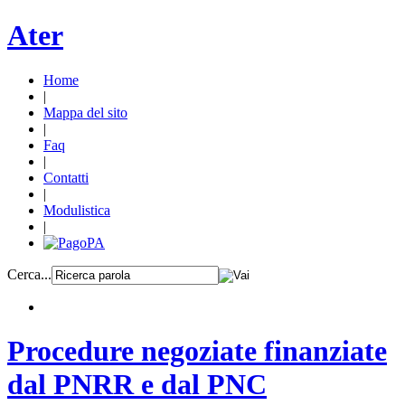
Ater
Home
|
Mappa del sito
|
Faq
|
Contatti
|
Modulistica
|
Cerca...
Procedure negoziate finanziate
dal PNRR e dal PNC