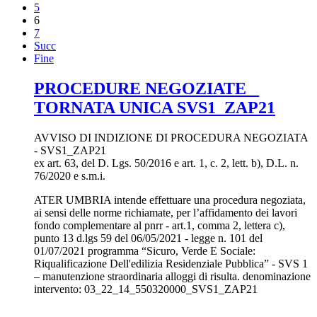
5
6
7
Succ
Fine
PROCEDURE NEGOZIATE _
TORNATA UNICA SVS1_ZAP21
AVVISO DI INDIZIONE DI PROCEDURA NEGOZIATA
- SVS1_ZAP21
ex art. 63, del D. Lgs. 50/2016 e art. 1, c. 2, lett. b), D.L. n.
76/2020 e s.m.i.
ATER UMBRIA intende effettuare una procedura negoziata,
ai sensi delle norme richiamate, per l’affidamento dei lavori
fondo complementare al pnrr - art.1, comma 2, lettera c),
punto 13 d.lgs 59 del 06/05/2021 - legge n. 101 del
01/07/2021 programma “Sicuro, Verde E Sociale:
Riqualificazione Dell'edilizia Residenziale Pubblica” - SVS 1
– manutenzione straordinaria alloggi di risulta. denominazione
intervento: 03_22_14_550320000_SVS1_ZAP21