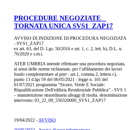
PROCEDURE NEGOZIATE _
TORNATA UNICA SVS1_ZAP17
AVVISO DI INDIZIONE DI PROCEDURA NEGOZIATA
- SVS1_ZAP17
ex art. 63, del D. Lgs. 50/2016 e art. 1, c. 2, lett. b), D.L. n.
76/2020 e s.m.i.
ATER UMBRIA intende effettuare una procedura negoziata,
ai sensi delle norme richiamate, per l’affidamento dei lavori
fondo complementare al pnrr - art.1, comma 2, lettera c),
punto 13 d.lgs 59 del 06/05/2021 - legge n. 101 del
01/07/2021 programma “Sicuro, Verde E Sociale:
Riqualificazione Dell'edilizia Residenziale Pubblica” - SVS 1
– manutenzione straordinaria alloggi di risulta. denominazione
intervento: 03_22_09_550320000_SVS1_ZAP17
19/04/2022 -
AVVISO
19/05/2022 - Avviso di post informazione