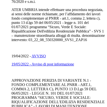
76/2020 e s.m.i.
ATER UMBRIA intende effettuare una procedura negoziata,
ai sensi delle norme richiamate, per l’affidamento dei lavori
fondo complementare al PNRR - art.1, comma 2, lettera c),
punto 13 d.lgs 59 del 06/05/2021 - legge n. 101 del
01/07/2021 programma “Sicuro, Verde E Sociale:
Riqualificazione Dell'edilizia Residenziale Pubblica” - SVS 1
– manutenzione straordinaria alloggi di risulta. denominazione
intervento: 03_22_08_550320000_SVS1_ZAP16
19/04/2022 -
AVVISO
19/05/2022 - Avviso di post informazione
APPROVAZIONE PERIZIA DI VARIANTE N.1 -
FONDO COMPLEMENTARE AL PNRR - ART.1,
COMMA 2, LETTERA C), PUNTO 13 D.Lgs 59 DEL
06/05/2021 - LEGGE N. 101 DEL 01/07/2021
PROGRAMMA “SICURO, VERDE E SOCIALE:
RIQUALIFICAZIONE DELL'EDILIZIA RESIDENZIALE
PUBBLICA” - LAVORI DI MANUTENZIONE