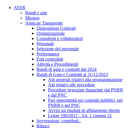
ATER
Bandi e aste
Mission
Amm.ne Trasparente
Disposizioni Generali
Organizzazione
Consulenti e collaboratori
Personale
Selezione del personale
Performance
Enti controllati
Attività e Procedimenti
Bandi di gara e contratti dal 2024
Bandi di Gara e Contratti al 31/12/2023
Atti generali relativi alla programmazione
Atti relativi alle procedure
Procedure negoziate finanziate dal PNRR
e dal PNC
Pari opportunità nei contratti pubblici, nel
PNRR e nel PNC
Avvisi sui risultati di affidamento diretto
Legge 190/2012 - Art. 1 comma 32
Sovvenzioni, contributi..
Bilanci