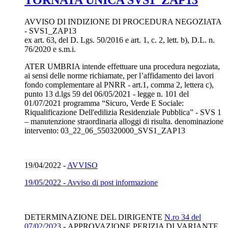
TORNATA UNICA SVS1_ZAP13
AVVISO DI INDIZIONE DI PROCEDURA NEGOZIATA
- SVS1_ZAP13
ex art. 63, del D. Lgs. 50/2016 e art. 1, c. 2, lett. b), D.L. n.
76/2020 e s.m.i.
ATER UMBRIA intende effettuare una procedura negoziata,
ai sensi delle norme richiamate, per l’affidamento dei lavori
fondo complementare al PNRR - art.1, comma 2, lettera c),
punto 13 d.lgs 59 del 06/05/2021 - legge n. 101 del
01/07/2021 programma “Sicuro, Verde E Sociale:
Riqualificazione Dell'edilizia Residenziale Pubblica” - SVS 1
– manutenzione straordinaria alloggi di risulta. denominazione
intervento: 03_22_06_550320000_SVS1_ZAP13
19/04/2022 -
AVVISO
19/05/2022 - Avviso di post informazione
DETERMINAZIONE DEL DIRIGENTE
N.ro 34 del
07/02/2023
- APPROVAZIONE PERIZIA DI VARIANTE